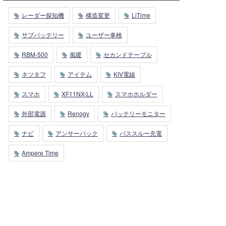
レーダー探知機
構造変更
LiTime
サブバッテリー
ユーザー車検
RBM-500
風暖
セカンドテーブル
ネツタフ
アイテム
KIV電線
スマホ
XF11NX-LL
スマホホルダー
外部電源
Renogy
バッテリーモニター
ナビ
アンサーバック
パススルー充電
Ampere Time
Copyright © 2023 KEBLOG All Rights Reserved.